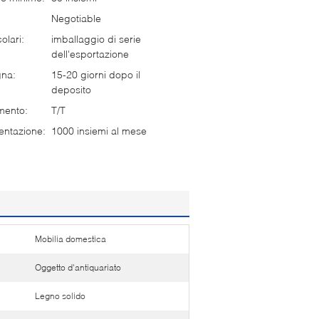
Negotiable
olari:
imballaggio di serie
dell'esportazione
gna:
15-20 giorni dopo il
deposito
mento:
T/T
entazione:
1000 insiemi al mese
Mobilia domestica
Oggetto d'antiquariato
Legno solido