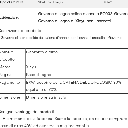
Tipo di struttura::
Struttura di legno
Uso::
Governo di legno solido d'annata PC002
Governo
,
Evidenziare:
Governo di legno di Xinyu con i cassetti
Descrizione di prodotto
l Governo di legno solido del salone d'annata con i cassetti progetta il Governo
Nome di
Gabinetto dipinto
prodotto
Marca
Xinyu
Pagina
Base di legno
Pagamento
EXW, acconto della CATENA DELL'OROLOGIO 30%,
equilibrio di 70%
Dimensione
Dimensione su misura
Scelgaci vantaggi dei prodotti:
1. Rifornimento della fabbrica: Siamo la fabbrica, da noi per comprare
costo di circa 40% ed ottenere la migliore mobilia.