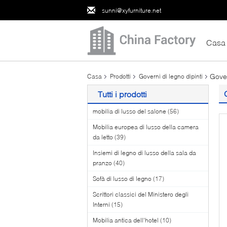
sunni@xyfurniture.net
Casa
Gover
Casa
Prodotti
Governi di legno dipinti
Tutti i prodotti
mobilia di lusso del salone
(56)
Mobilia europea di lusso della camera
da letto
(39)
Insiemi di legno di lusso della sala da
pranzo
(40)
Sofà di lusso di legno
(17)
Scrittori classici del Ministero degli
Interni
(15)
Mobilia antica dell'hotel
(10)