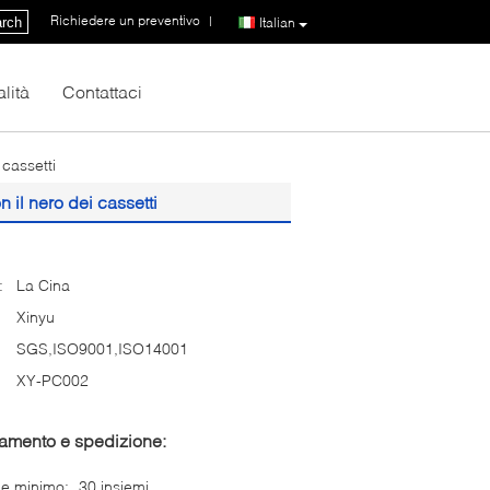
Richiedere un preventivo
|
rch
Italian
lità
Contattaci
cassetti
il nero dei cassetti
:
La Cina
Xinyu
SGS,ISO9001,ISO14001
XY-PC002
gamento e spedizione:
ne minimo:
30 insiemi