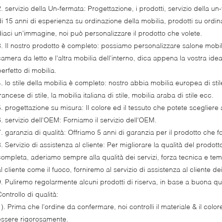
2. servizio della Un-fermata: Progettazione, i prodotti, servizio della 
di 15 anni di esperienza su ordinazione della mobilia, prodotti su ordi
diaci un'immagine, noi può personalizzare il prodotto che volete.
3. Il nostro prodotto è completo: possiamo personalizzare salone mobili
camera da letto e l'altra mobilia dell'interno, dica appena la vostra ide
erfetto di mobilia.
4. lo stile della mobilia è completo: nostro abbia mobilia europea di stil
rancese di stile, la mobilia italiana di stile, mobilia araba di stile ecc.
. progettazione su misura: Il colore ed il tessuto che potete scegliere ai
6. servizio dell'OEM: Forniamo il servizio dell'OEM.
7. garanzia di qualità: Offriamo 5 anni di garanzia per il prodotto che 
8. Servizio di assistenza al cliente: Per migliorare la qualità del prodot
completa, aderiamo sempre alla qualità dei servizi, forza tecnica e tem
l cliente come il fuoco, forniremo al servizio di assistenza al cliente dei 
9. Puliremo regolarmente alcuni prodotti di riserva, in base a buona qua
ontrollo di qualità:
1). Prima che l'ordine da confermare, noi controlli il materiale & il co
essere rigorosamente.