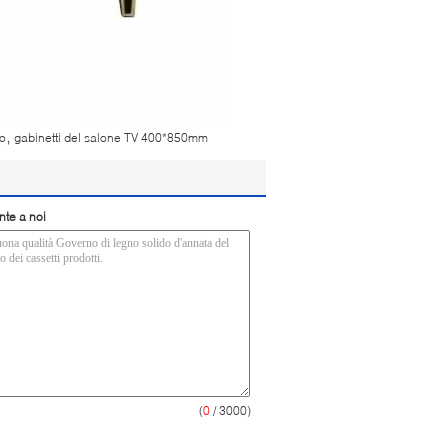
,
no
gabinetti del salone TV 400*850mm
nte a noi
(
0
/ 3000)