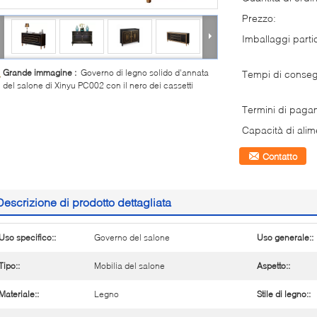
Prezzo:
Imballaggi partic
Grande immagine :
Governo di legno solido d'annata
Tempi di conse
del salone di Xinyu PC002 con il nero dei cassetti
Termini di paga
Capacità di alim
Contatto
Descrizione di prodotto dettagliata
Uso specifico::
Governo del salone
Uso generale::
Tipo::
Mobilia del salone
Aspetto::
Materiale::
Legno
Stile di legno::