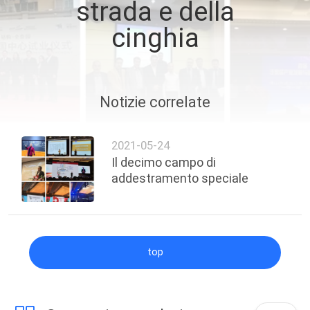
strada e della
CONTROLLO
cinghia
DI
QUALITÀ
MAPPA
Notizie correlate
DEL
SITO
2021-05-24
Il decimo campo di
addestramento speciale
PRIVACY
POLICY
top