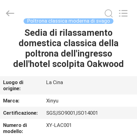
2026
Dongguan
XinYu
Furniture
Co.,Ltd.
Poltrona classica moderna di svago
All
Rights
Sedia di rilassamento
CASA
Reserved.
domestica classica della
PRODOTTI
poltrona dell'ingresso
dell'hotel scolpita Oakwood
CIRCA
NOI
Luogo di
La Cina
origine:
GIRO
Marca:
Xinyu
DELLA
Certificazione:
SGS,ISO9001,ISO14001
FABBRICA
Numero di
XY-LAC001
modello: