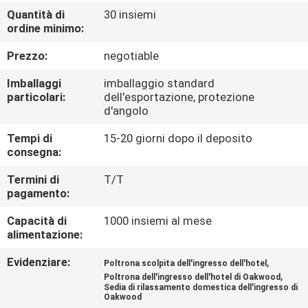
CONTROLLO
Quantità di
30 insiemi
ordine minimo:
DI
QUALITÀ
Prezzo:
negotiable
Imballaggi
imballaggio standard
MAPPA
particolari:
dell'esportazione, protezione
d'angolo
DEL
Tempi di
15-20 giorni dopo il deposito
SITO
consegna:
Termini di
T/T
PRIVACY
pagamento:
POLICY
Capacità di
1000 insiemi al mese
alimentazione:
Evidenziare:
,
Poltrona scolpita dell'ingresso dell'hotel
,
Poltrona dell'ingresso dell'hotel di Oakwood
Sedia di rilassamento domestica dell'ingresso di
Oakwood