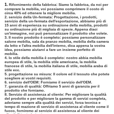
1.
Rifornimento della fabbrica: Siamo la fabbrica, da noi per
comprare la mobilia, voi possiamo comprimere il costo di
circa 40% ed ottenere la migliore mobilia.
2. servizio della Un-fermata: Progettazione, i prodotti,
servizio della un-fermata dell'esportazione, abbiamo più di
15 anni di esperienza su ordinazione della mobilia, prodotti
su ordinazione più di migliaia di specie. Appena diaci
un'immagine, noi può personalizzare il prodotto che volete.
3. Il nostro prodotto è completo: possiamo personalizzare
salone mobilia, sala da pranzo mobilia, mobilia della camera
da letto e l'altra mobilia dell'interno, dica appena la vostra
idea, possiamo aiutarvi a fare un insieme perfetto di
mobilia.
4. lo stile della mobilia è completo: nostro abbia mobilia
europea di stile, la mobilia stile americana, la mobilia
francese di stile, la mobilia italiana di stile, mobilia araba di
stile ecc.
5. progettazione su misura: Il colore ed il tessuto che potete
scegliere ai vostri requisiti.
6. servizio dell'OEM: Forniamo il servizio dell'OEM.
7. garanzia di qualità: Offriamo 5 anni di garanzia per il
prodotto che forniamo.
8. Servizio di assistenza al cliente: Per migliorare la qualità
del prodotto e per migliorare la gamma di servizi completa,
aderiamo sempre alla qualità dei servizi, forza tecnica e
tempo di reazione di servizio di assistenza al cliente come il
fuoco, forniremo al servizio di assistenza al cliente dei