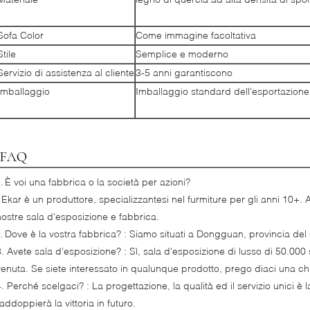
Sofa Color
Come immagine facoltativa
Stile
Semplice e moderno
Servizio di assistenza al cliente
3-5 anni garantiscono
Imballaggio
Imballaggio standard dell'esportazione
È voi una fabbrica o la società per azioni?
1.
: Ekar è un produttore, specializzantesi nel furmiture per gli anni 10+. 
nostre sala d'esposizione e fabbrica.
Dove è la vostra fabbrica? : Siamo situati a Dongguan, provincia d
2.
3. Avete sala d'esposizione? : Sì, sala d'esposizione di lusso di 50.00
venuta. Se siete interessato in qualunque prodotto, prego diaci una ch
4. Perché scelgaci? : La progettazione, la qualità ed il servizio unici è 
addoppierà la vittoria in futuro.