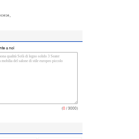
,
ancese
nte a noi
(
0
/ 3000)