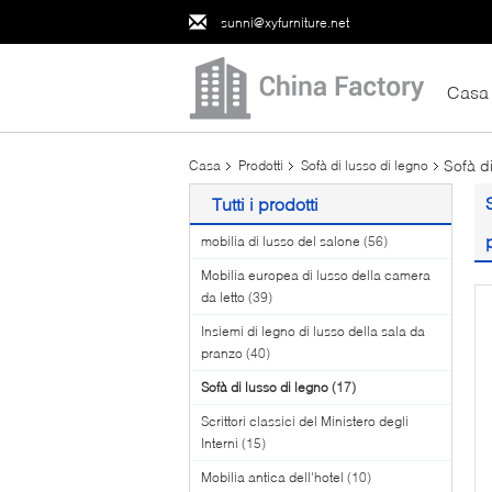
sunni@xyfurniture.net
Casa
Sofà d
Casa
Prodotti
Sofà di lusso di legno
Tutti i prodotti
mobilia di lusso del salone
(56)
Mobilia europea di lusso della camera
da letto
(39)
Insiemi di legno di lusso della sala da
pranzo
(40)
Sofà di lusso di legno
(17)
Scrittori classici del Ministero degli
Interni
(15)
Mobilia antica dell'hotel
(10)