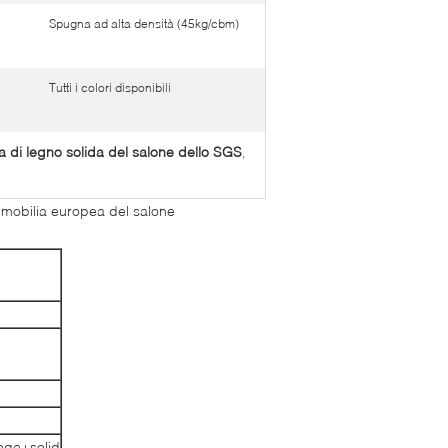
Spugna ad alta densità (45kg/cbm)
Tutti i colori disponibili
a di legno solida del salone dello SGS
,
a mobilia europea del salone
onge+solid