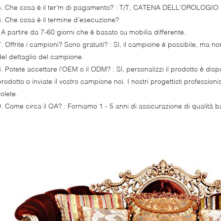
5. Che cosa è il ter'm di pagamento? : T/T, CATENA DELL'OROLOGIO
6. Che cosa è il termine d'esecuzione?
: A partire da 7-60 giorni che è basato su mobilia differente.
7. Offrite i campioni? Sono gratuiti? : Sì, il campione è possibile, ma no
del dettaglio del campione.
8. Potete accettare l'OEM o il ODM? : Sì, personalizzi il prodotto è dispo
prodotto o inviate il vostro campione noi. I nostri progettisti professio
olete.
9. Come circa il QA? : Forniamo 1 - 5 anni di assicurazione di qualità ba