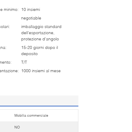
ne minimo:
10 insiemi
negotiable
olari:
imballaggio standard
dell'esportazione,
protezione d'angolo
gna:
15-20 giorni dopo il
deposito
mento:
T/T
entazione:
1000 insiemi al mese
Mobilia commerciale
NO