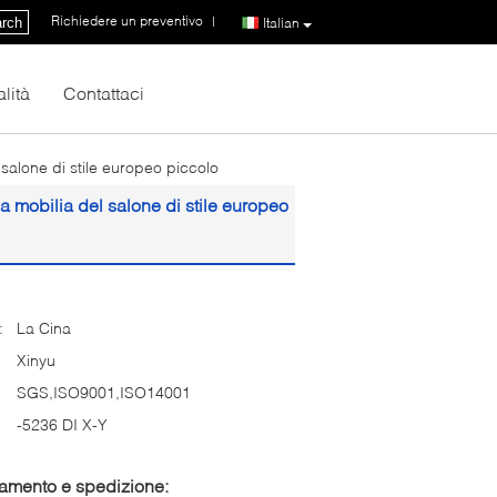
Richiedere un preventivo
|
rch
Italian
lità
Contattaci
 salone di stile europeo piccolo
a mobilia del salone di stile europeo
:
La Cina
Xinyu
SGS,ISO9001,ISO14001
-5236 DI X-Y
gamento e spedizione: