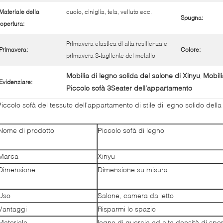
Materiale della
cuoio, ciniglia, tela, velluto ecc.
Spugna:
opertura:
Primavera elastica di alta resilienza e
Primavera:
Colore:
primavera S-tagliente del metallo
Mobilia di legno solida del salone di Xinyu
Mobili
,
Evidenziare:
Piccolo sofà 3Seater dell'appartamento
Piccolo sofà del tessuto dell'appartamento di stile di legno solido dell
Nome di prodotto
Piccolo sofà di legno
Marca
Xinyu
Dimensione
Dimensione su misura
Uso
Salone, camera da letto
Vantaggi
Risparmi lo spazio
Materiale
legno di quercia ad alta densità di sp