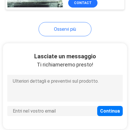
CONTROLLO
CONTACT
DI
QUALITÀ
Osservi più
MAPPA
DEL
Lasciate un messaggio
SITO
Ti richiameremo presto!
PRIVACY
POLICY