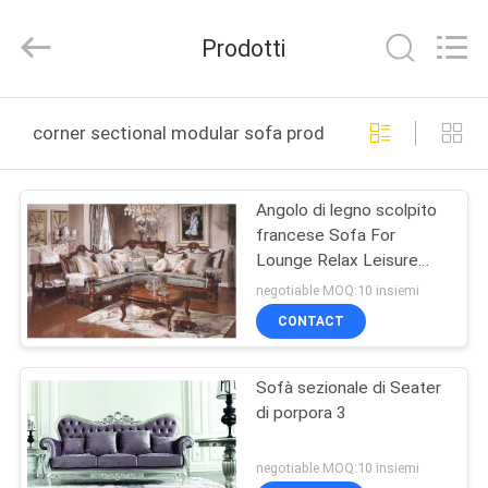
2026
Dongguan
XinYu
Prodotti
Furniture
Co.,Ltd.
All
Rights
CASA
Reserved.
corner sectional modular sofa produzione online
PRODOTTI
Angolo di legno scolpito
francese Sofa For
CIRCA
Lounge Relax Leisure
NOI
modulare sezionale
negotiable MOQ:10 insiemi
CONTACT
GIRO
Sofà sezionale di Seater
DELLA
di porpora 3
FABBRICA
negotiable MOQ:10 insiemi